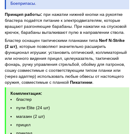
Боеприпасы
.
Принцип работы:
при нажатии нижней кнопки на рукоятке
бластера подаётся питание к электродвигателям, которые
вращают разгоняющие барабаны. При нажатии на спусковой
крючок, барабаны выталкивают пулю в направлении ствола.
Бластер оснащен тактическими планками типа
Nerf N-Strike
(2 шт)
, которые позволяют значительно расширить
функционал игрушки: установить оптический, коллиматорный
или ночного видения прицел, целеуказатель, тактический
фонарь, ручку управления стрельбой, обойму для патронов,
сошку совместимые с соответствующим типом планки или
(через адаптер) использовать любые обвесы от настоящего
оружия, совместимые с планкой
Пикатинни
.
Комплектация:
бластер
пули Elite (24 шт)
магазин (2 шт)
прицел
приклад