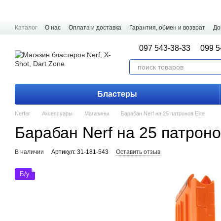
Перейти к основному контенту
Каталог
О нас
Оплата и доставка
Гарантия, обмен и возврат
До
097 543-38-33
099 5
Бластеры
Nerfer
Аксессуары
Магазины
Барабан Nerf на 25 патронов Elite
Барабан Nerf на 25 патронов
В наличии
Артикул: 31-181-543
Оставить отзыв
Б/у