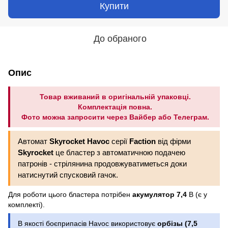
Купити
До обраного
Опис
Товар вживаний в оригінальній упаковці.
Комплектація повна.
Фото можна запросити через Вайбер або Телеграм.
Автомат
Skyrocket Havoc
серії
Faction
від фірми
Skyrocket
це бластер з автоматичною подачею
патронів - стрілянина продовжуватиметься доки
натиснутий спусковий гачок.
Для роботи цього бластера потрібен
акумулятор 7,4
В (є у
комплекті).
В якості боєприпасів Havoc використовує
орбізы (7,5