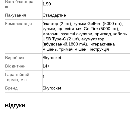
Вага бластера,
1.50
кг
Пакування
Стандартне
Комплектація
бластер (2 шт), кульки GelFire (5000 шт),
кульки, що світяться GelFire (5000 шт),
магазин, захисні окуляри, приклад, кабель
USB Type-C (2 шт), акумулятор
(вбудований,1800 mA), інтерактивна
мішень, тримач мішені, інструкція
Виробник
Skyrocket
Вік дитини
14+
Гарантійний
1
термін, міс.
Бренд
Skyrocket
Відгуки