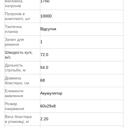
магазина,
1750
патронів
Патронів в
10000
комплекті, шт
Тактична
Відсутня
планка
Зачеп для
1
ременя
Швидкість кулі,
72.0
м/с
Дальність
54.0
стрільби, м
Довжина
68
бластера, см
Елементи
Акумулятор
живлення
Розмір
60x29x8
пакування
Вага бластера
2.20
в упаковці, кг