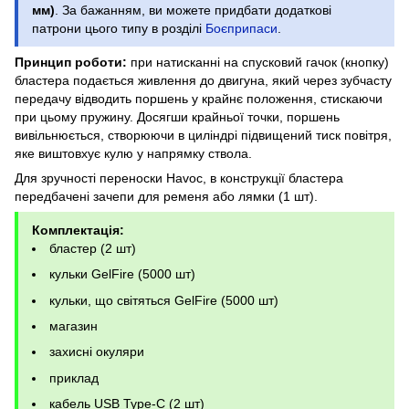
мм)
. За бажанням, ви можете придбати додаткові
патрони цього типу в розділі
Боєприпаси
.
Принцип роботи:
при натисканні на спусковий гачок (кнопку)
бластера подається живлення до двигуна, який через зубчасту
передачу відводить поршень у крайнє положення, стискаючи
при цьому пружину. Досягши крайньої точки, поршень
вивільнюється, створюючи в циліндрі підвищений тиск повітря,
яке виштовхує кулю у напрямку ствола.
Для зручності переноски Havoc, в конструкції бластера
передбачені зачепи для ременя або лямки (1 шт).
Комплектація:
бластер (2 шт)
кульки GelFire (5000 шт)
кульки, що світяться GelFire (5000 шт)
магазин
захисні окуляри
приклад
кабель USB Type-C (2 шт)