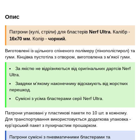
Опис
Патрони (кулі, стріли) для бластерів
Nerf Ultra
. Калібр -
16x70 мм
. Колір -
чорний
.
Виготовлені із щільного спіненого полімеру (пінополістирол) та
гуми. Кінцівка пустотіла з отвором, виготовлена з м'якої гуми.
За якістю не відрізняються від оригінальних дартсів Nerf
Ultra.
Завдяки м'якому наконечнику відскакують від жорстких
перешкод.
Сумісні з усіма бластерами серії Nerf Ultra.
Патрони упаковані у пластикові пакети по 10 шт. в кожному.
Для транспортування використовується додаткова упаковка -
кур'єрський пакет з пухирчастим прошарком.
Патрони сумісні з пневматичними бластерами та