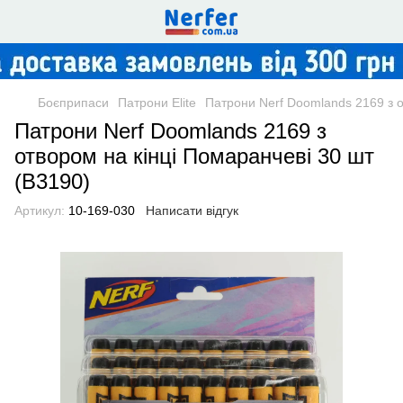
Боєприпаси
Патрони Elite
Патрони Nerf Doomlands 2169 з о
Патрони Nerf Doomlands 2169 з
отвором на кінці Помаранчеві 30 шт
(B3190)
Артикул:
10-169-030
Написати відгук