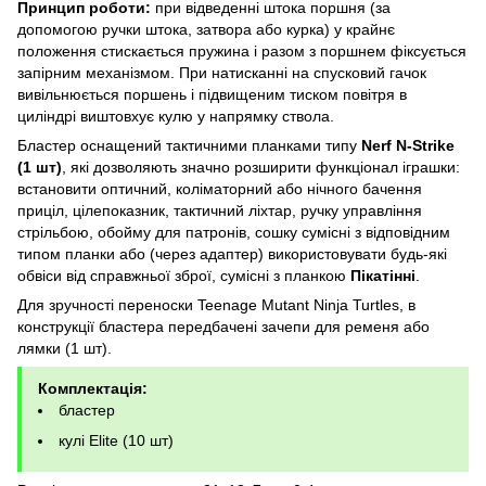
Принцип роботи:
при відведенні штока поршня (за
допомогою ручки штока, затвора або курка) у крайнє
положення стискається пружина і разом з поршнем фіксується
запірним механізмом. При натисканні на спусковий гачок
вивільнюється поршень і підвищеним тиском повітря в
циліндрі виштовхує кулю у напрямку ствола.
Бластер оснащений тактичними планками типу
Nerf N-Strike
(1 шт)
, які дозволяють значно розширити функціонал іграшки:
встановити оптичний, коліматорний або нічного бачення
приціл, цілепоказник, тактичний ліхтар, ручку управління
стрільбою, обойму для патронів, сошку сумісні з відповідним
типом планки або (через адаптер) використовувати будь-які
обвіси від справжньої зброї, сумісні з планкою
Пікатінні
.
Для зручності переноски Teenage Mutant Ninja Turtles, в
конструкції бластера передбачені зачепи для ременя або
лямки (1 шт).
Комплектація:
бластер
кулі Elite (10 шт)