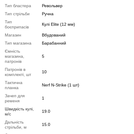
Тип бластера
Револьвер
Тип стрільби
Ручна
Тип
Кулі Elite (12 мм)
боєприпасів
Магазин
Вбудований
Тип магазина
Барабанний
Ємність
магазина,
5
патронів
Патронів в
10
комплекті, шт
Тактична
Nerf N-Strike (1 шт)
планка
Зачеп для
1
ременя
Швидкість кулі,
19.0
м/с
Дальність
15.0
стрільби, м