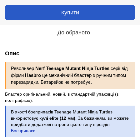
Купити
До обраного
Опис
Револьвер
Nerf Teenage Mutant Ninja Turtles
серії
від
фірми
Hasbro
це механічний бластер з ручним типом
перезарядки. Батарейок не потребує.
Бластер оригінальний, новий, в стандартній упаковці (з
поліграфією).
В якості боєприпасів Teenage Mutant Ninja Turtles
використовує
кулі elite (12 мм)
. За бажанням, ви можете
придбати додаткові патрони цього типу в розділі
Боєприпаси
.