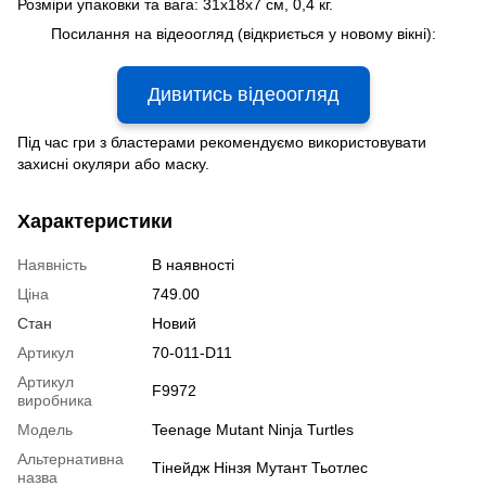
Розміри упаковки та вага: 31x18x7 см, 0,4 кг.
Посилання на відеоогляд (відкриється у новому вікні):
Дивитись відеоогляд
Під час гри з бластерами рекомендуємо використовувати
захисні окуляри або маску.
Характеристики
Наявність
В наявності
Ціна
749.00
Стан
Новий
Артикул
70-011-D11
Артикул
F9972
виробника
Модель
Teenage Mutant Ninja Turtles
Альтернативна
Тінейдж Нінзя Мутант Тьотлес
назва