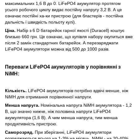
максимальних 1,6 В до 0. LiFePO4 акумулятор протягом
усього робочого циклу видає постійну напругу 3,2 В. А це
означає постійні ха-ки пристрою (для бластерів - постійна
дальність і швидкість польоту кулі).
Ціна.
Набір з 6 D батарейок гарної якості (Duracell) коштує
близько 660 грн. Це означає, що купівля набору окупиться вже
після 2 замін стандартних батарейок. А перезаряджати
LiFePO4 акумулятори можна від 500 до 1000 разів.
Переваги LiFePO4 акумуляторів у порівнянні з
NiMH:
Кількість.
LiFePO4 акумуляторів потрібно вдвічі менше, ніж
NiMH для отримання порівнянної напруги.
Менша напруга.
Номінальна напруга NiMH акумулятора - 1,2
В, що значно нижче, ніж половина напруги LiFePO4
акумулятора (1,6 В). А чим менша напруга, тим менша
продуктивність пристрою.
Саморозряд.
При зберіганні, LiFePO4 акумулятори
розряджаються всього на 1-3% на місяць, NiMH - на 20-40%.