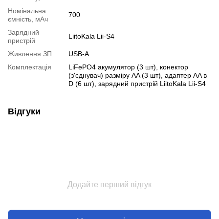
Номінальна
700
ємність, мАч
Зарядний
LiitoKala Lii-S4
пристрій
Живлення ЗП
USB-A
Комплектація
LiFePO4 акумулятор (3 шт), конектор
(з'єднувач) разміру AA (3 шт), адаптер AA в
D (6 шт), зарядний пристрій LiitoKala Lii-S4
Відгуки
Додайте перший відгук