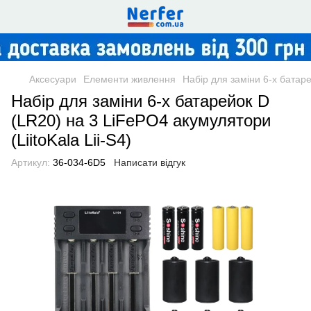
Аксесуари
Елементи живлення
Набір для заміни 6-х батаре
Набір для заміни 6-х батарейок D
(LR20) на 3 LiFePO4 акумулятори
(LiitoKala Lii-S4)
Артикул:
36-034-6D5
Написати відгук