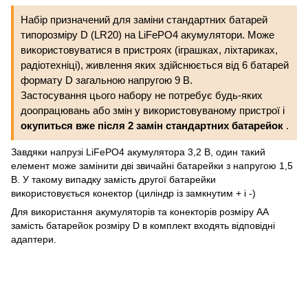
Набір призначений для заміни стандартних батарей
типорозміру D (LR20) на LiFePO4 акумулятори. Може
використовуватися в пристроях (іграшках, ліхтариках,
радіотехніці), живлення яких здійснюється від 6 батарей
формату D загальною напругою 9 В.
Застосування цього набору не потребує будь-яких
доопрацювань або змін у використовуваному пристрої і
окупиться вже після 2 замін стандартних батарейок
.
Завдяки напрузі LiFePO4 акумулятора 3,2 В, один такий
елемент може замінити дві звичайні батарейки з напругою 1,5
В. У такому випадку замість другої батарейки
використовується конектор (циліндр із замкнутим + і -)
Для використання акумуляторів та конекторів розміру AA
замість батарейок розміру D в комплект входять відповідні
адаптери.