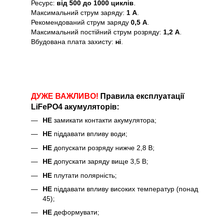
Ресурс:
від 500 до 1000 циклів
.
Максимальний струм заряду:
1 А
.
Рекомендований струм заряду
0,5 А
.
Максимальний постійний струм розряду:
1,2 А
.
Вбудована плата захисту:
ні
.
ДУЖЕ ВАЖЛИВО!
Правила експлуатації
LiFePO4 акумуляторів:
НЕ
замикати контакти акумулятора;
НЕ
піддавати впливу води;
НЕ
допускати розряду нижче 2,8 В;
НЕ
допускати заряду вище 3,5 В;
НЕ
плутати полярність;
НЕ
піддавати впливу високих температур (понад
45);
НЕ
деформувати;