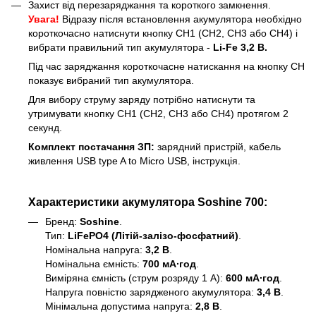
Захист від перезаряджання та короткого замкнення.
Увага!
Відразу після встановлення акумулятора необхідно
короткочасно натиснути кнопку CH1 (CH2, CH3 або CH4) і
вибрати правильний тип акумулятора -
Li-Fe 3,2 В.
Під час заряджання короткочасне натискання на кнопку CH
показує вибраний тип акумулятора.
Для вибору струму заряду потрібно натиснути та
утримувати кнопку CH1 (CH2, CH3 або CH4) протягом 2
секунд.
Комплект постачання ЗП:
зарядний пристрій, кабель
живлення USB type A to Micro USB, інструкція.
Характеристики акумулятора Soshine 700:
Бренд:
Soshine
.
Тип:
LiFePO4 (Літій-залізо-фосфатний)
.
Номінальна напруга:
3,2 В
.
Номінальна ємність:
700 мА∙год
.
Виміряна ємність (струм розряду 1 А):
600 мА∙год
.
Напруга повністю зарядженого акумулятора:
3,4 В
.
Мінімальна допустима напруга:
2,8 В
.