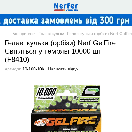
Боєприпаси
Гелеві кульки
Гелеві кульки (орбізи) Nerf GelFi
Гелеві кульки (орбізи) Nerf GelFire
Світяться у темряві 10000 шт
(F8410)
Артикул:
19-100-10K
Написати відгук