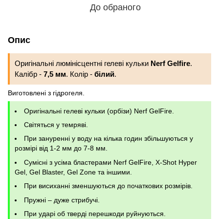
До обраного
Опис
Оригінальні люмінісцентні гелеві кульки
Nerf Gelfire
.
Калібр -
7,5 мм
. Колір -
білий
.
Виготовлені з гідрогеля.
Оригінальні гелеві кульки (орбізи) Nerf GelFire.
Світяться у темряві.
При зануренні у воду на кілька годин збільшуються у
розмірі від 1-2 мм до 7-8 мм.
Сумісні з усіма бластерами Nerf GelFire, X-Shot Hyper
Gel, Gel Blaster, Gel Zone та іншими.
При висиханні зменшуються до початкових розмірів.
Пружні – дуже стрибучі.
При ударі об тверді перешкоди руйнуються.