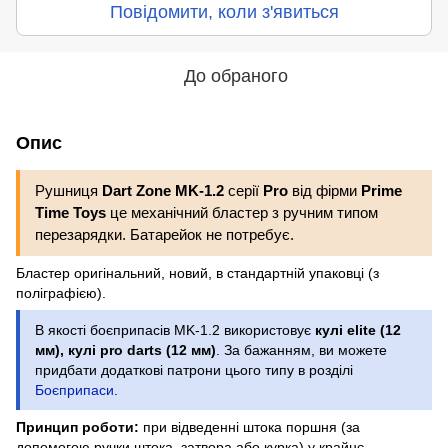
Повідомити, коли з'явиться
До обраного
Опис
Рушниця
Dart Zone MK-1.2
серії
Pro
від фірми
Prime
Time Toys
це механічний бластер з ручним типом
перезарядки. Батарейок не потребує.
Бластер оригінальний, новий, в стандартній упаковці (з
поліграфією).
В якості боєприпасів MK-1.2 використовує
кулі elite (12
мм), кулі pro darts (12 мм)
. За бажанням, ви можете
придбати додаткові патрони цього типу в розділі
Боєприпаси
.
Принцип роботи:
при відведенні штока поршня (за
допомогою ручки штока, затвора або курка) у крайнє