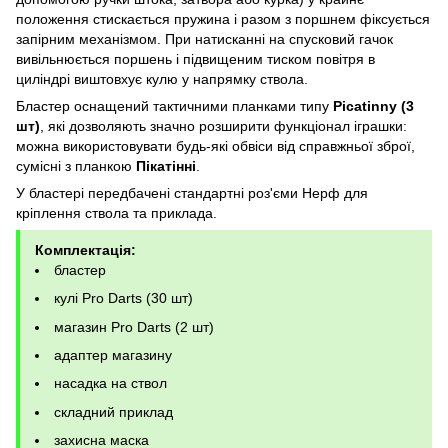
положення стискається пружина і разом з поршнем фіксується
запірним механізмом. При натисканні на спусковий гачок
вивільнюється поршень і підвищеним тиском повітря в
циліндрі виштовхує кулю у напрямку ствола.
Бластер оснащений тактичними планками типу
Picatinny (3
шт)
, які дозволяють значно розширити функціонал іграшки:
можна використовувати будь-які обвіси від справжньої зброї,
сумісні з планкою
Пікатінні
.
У бластері передбачені стандартні роз'єми Нерф для
кріплення ствола та приклада.
Комплектація:
бластер
кулі Pro Darts (30 шт)
магазин Pro Darts (2 шт)
адаптер магазину
насадка на ствол
складний приклад
захисна маска