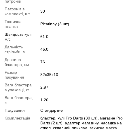
патронів
Патронів в
30
комплекті, шт
Тактична
Picatinny (3 шт)
планка
Швидкість кулі,
61.0
м/с
Дальність
46.0
стрільби, м
Довжина
76
бластера, см
Розмір
82x35x10
пакування
Вага бластера
2.97
в упаковці, кг
Вага бластера,
1.20
кг
Пакування
Стандартне
Комплектація
бластер, кулі Pro Darts (30 шт), магазин Pro
Darts (2 шт), адаптер магазину, насадка на
ствол, складний приклад, захисна маска,