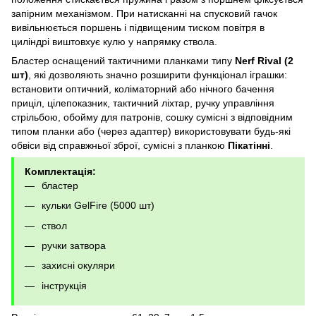
запірним механізмом. При натисканні на спусковий гачок
вивільнюється поршень і підвищеним тиском повітря в
циліндрі виштовхує кулю у напрямку ствола.
Бластер оснащений тактичними планками типу
Nerf Rival (2
шт)
, які дозволяють значно розширити функціонал іграшки:
встановити оптичний, коліматорний або нічного бачення
приціл, цілепоказник, тактичний ліхтар, ручку управління
стрільбою, обойму для патронів, сошку сумісні з відповідним
типом планки або (через адаптер) використовувати будь-які
обвіси від справжньої зброї, сумісні з планкою
Пікатінні
.
Комплектація:
бластер
кульки GelFire (5000 шт)
ствол
ручки затвора
захисні окуляри
інструкція