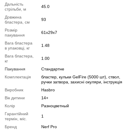
Дальність
45.0
стрільби, м
Довжина
93
бластера, см
Розмір
61x29x7
пакування
Вага бластера
1.48
в упаковці, кг
Вага бластера,
1.00
кг
Пакування
Стандартне
Комплектація
бластер, кульки GelFire (5000 шт), ствол,
ручки затвора, захисні окуляри, інструкція
Виробник
Hasbro
Вік дитини
14+
Колір
Разноцветный
Гарантійний
1
термін, міс.
Бренд
Nerf Pro