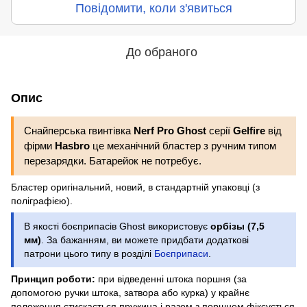
Повідомити, коли з'явиться
До обраного
Опис
Снайперська гвинтівка
Nerf Pro Ghost
серії
Gelfire
від
фірми
Hasbro
це механічний бластер з ручним типом
перезарядки. Батарейок не потребує.
Бластер оригінальний, новий, в стандартній упаковці (з
поліграфією).
В якості боєприпасів Ghost використовує
орбізы (7,5
мм)
. За бажанням, ви можете придбати додаткові
патрони цього типу в розділі
Боєприпаси
.
Принцип роботи:
при відведенні штока поршня (за
допомогою ручки штока, затвора або курка) у крайнє
положення стискається пружина і разом з поршнем фіксується