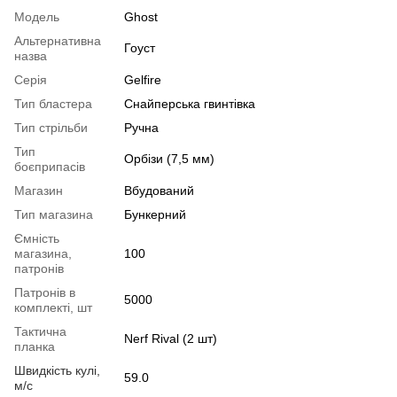
Модель
Ghost
Альтернативна
Гоуст
назва
Серія
Gelfire
Тип бластера
Снайперська гвинтівка
Тип стрільби
Ручна
Тип
Орбізи (7,5 мм)
боєприпасів
Магазин
Вбудований
Тип магазина
Бункерний
Ємність
магазина,
100
патронів
Патронів в
5000
комплекті, шт
Тактична
Nerf Rival (2 шт)
планка
Швидкість кулі,
59.0
м/с