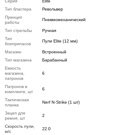
Серия
Elite
Тип бластера
Револьвер
Принцип
Пневмомеханический
работы
Тип стрельбы
Ручная
Тип
Пули Elite (12 мм)
боеприпасов
Магазин
Встроенный
Тип магазина
Барабанный
Емкость
магазина,
6
патронов
Патронов в
6
комплекте, шт
Тактическая
Nerf N-Strike (1 шт)
планка
Зацеп для
2
ремня, шт
Скорость пули,
22.0
м/с