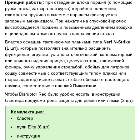
Принцип работы:
при отведении штока поршня (с помощью
ручки штока, затвора или курка) в крайнее положение,
сжимается пружина и вместе с поршнем фиксируется
запорным механизмом. При нажатии на спусковой крючок
высвобождается поршень и повышенным давлением воздуха
в цилиндре выталкивает пулю в направлении ствола.
Бластер оснащен тактическими планками типа
Nerf N-Strike
(1 шт)
, которые позволяют значительно расширить
функционал игрушки: установить оптический, коллиматорный
или ночного видения прицел, целеуказатель, тактический
фонарь, ручку управления стрельбой, обойму для патронов,
сошку совместимые с соответствующим типом планки или
(через адаптер) использовать любые обвесы от настоящего
оружия, совместимые с планкой
Пикатинни
.
Чтобы Disruptor Red было удобно носить, в конструкции
бластера предусмотрены зацепы для ремня или лямки (2 шт).
Комплектация:
бластер
пули Elite (6 шт)
инструкция